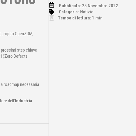
Pubblicato:
25 Novembre 2022
Categoria:
Notizie
Tempo di lettura:
1
min
to europeo OpenZDM,
i prossimi step chiave
i
(Zero Defects
sulla roadmap necessaria
ore dell’
Industria