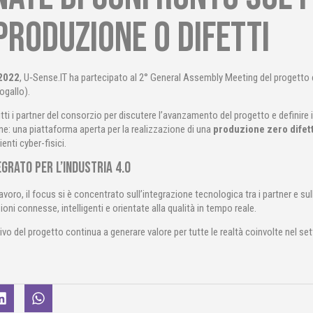
produzione 0 difetti
2022
, U‑Sense.IT ha partecipato al 2° General Assembly Meeting del proget
ogallo).
utti i partner del consorzio per discutere l’avanzamento del progetto e definire 
ne: una piattaforma aperta per la realizzazione di una
produzione zero difett
nti cyber-fisici.
grato per l’industria 4.0
lavoro, il focus si è concentrato sull’integrazione tecnologica tra i partner e 
ioni connesse, intelligenti e orientate alla qualità in tempo reale.
vo del progetto continua a generare valore per tutte le realtà coinvolte nel sett