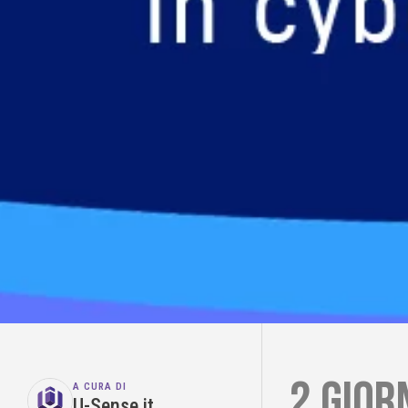
2 gior
A CURA DI
U-Sense it