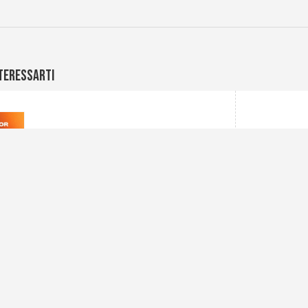
teressarti
2
on line!
zzato un nuovo video per mostrare le
el nostro G3F e le sue diverse applicazioni! E’
l canale yout...