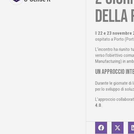
della 
Il
22 e 23 novembre 
ospitato a Porto (Port
L’incontro ha riunito t
verso l’obiettivo comu
Manufacturing) in ambie
Un approccio inte
Durante le giornate di 
per lo sviluppo di soluz
L’approccio collaborati
4.0
.