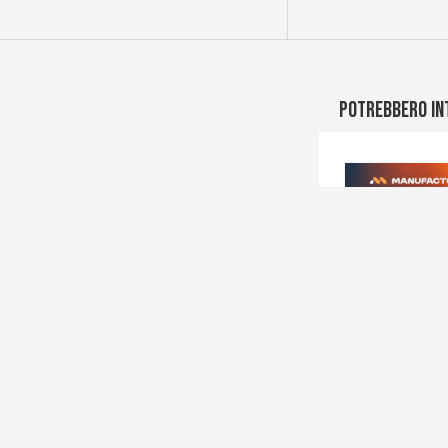
Potrebbero in
2
Giu
2026
”
Nuovo Video 
ria
E’ stato reali
 ricerca
potenzialità d
disponibile su