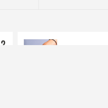
25
Mar
026
Una nuova pubblicazione sul G3F!
Grazie ala collaborazione con il Gruppo di Misure
Meccaniche e Termiche dell’Università Politecnica d
Marche e in particolare del lavoro...