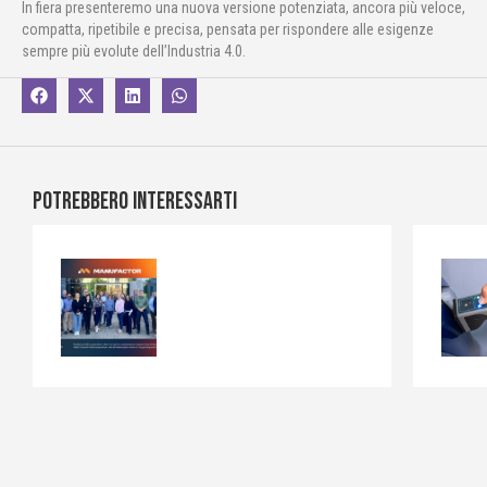
In fiera presenteremo una nuova versione potenziata, ancora più veloce,
compatta, ripetibile e precisa, pensata per rispondere alle esigenze
sempre più evolute dell’Industria 4.0.
Potrebbero interessarti
Nuovo progetto europeo
Nuovo
“MANUFACTOR”
E’ stat
le pote
U-Sense.IT è orgogliosa di annunciare la
applica
propria partecipazione a MANUFACTOR, un